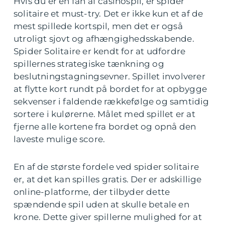
Hvis du er en fan af casinospil, er spider
solitaire et must-try. Det er ikke kun et af de
mest spillede kortspil, men det er også
utroligt sjovt og afhængighedsskabende.
Spider Solitaire er kendt for at udfordre
spillernes strategiske tænkning og
beslutningstagningsevner. Spillet involverer
at flytte kort rundt på bordet for at opbygge
sekvenser i faldende rækkefølge og samtidig
sortere i kulørerne. Målet med spillet er at
fjerne alle kortene fra bordet og opnå den
laveste mulige score.
En af de største fordele ved spider solitaire
er, at det kan spilles gratis. Der er adskillige
online-platforme, der tilbyder dette
spændende spil uden at skulle betale en
krone. Dette giver spillerne mulighed for at