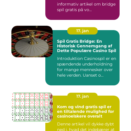
informativ artikel om bridge
spil gratis på vo...
17. jan
Spil Gratis Bridge: En
Historisk Gennemgang af
Dette Populære Casino Spil
Introduktion Casinospil er en
spændende underholdning
for mange mennesker over
hele verden. Uanset o...
17. jan
Kom og vind gratis spil er
en tiltalende mulighed for
casinoelskere overalt
Denne artikel vil dykke dybt
ned i, hvad det indebærer at