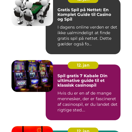
Gratis Spil på Nettet: En
Komplet Guide til Casino
og Spil
I dagens online verden er det
ikke ualmindeligt at finde
gratis spil på nettet. Dette
gælder også fo...
12. jan
Spil gratis 7 Kabale Din
ultimative guide til et
klassisk casinospil
Hvis du er en af de mange
mennesker, der er fascineret
af casinospil, er du landet det
rigtige sted....
12. jan