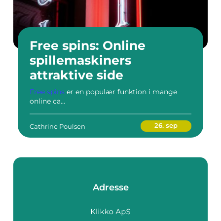
Free spins: Online
spillemaskiners
attraktive side
Free spins
er en populær funktion i mange
online ca...
26. sep
Cathrine Poulsen
Adresse