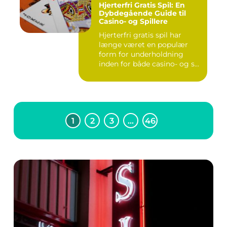
Hjerterfri Gratis Spil: En
Dybdegående Guide til
Casino- og Spillere
Hjerterfri gratis spil har
længe været en populær
form for underholdning
inden for både casino- og s...
1
2
3
…
46