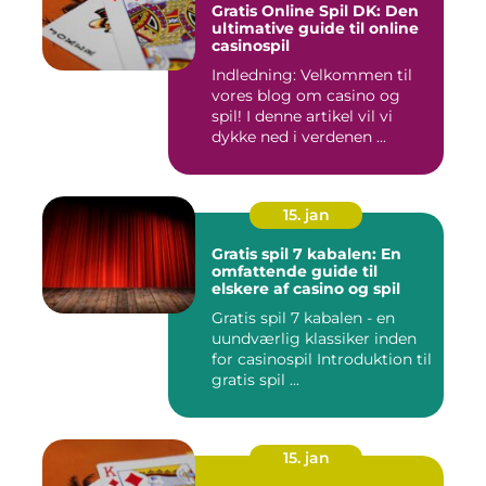
Gratis Online Spil DK: Den
ultimative guide til online
casinospil
Indledning: Velkommen til
vores blog om casino og
spil! I denne artikel vil vi
dykke ned i verdenen ...
15. jan
Gratis spil 7 kabalen: En
omfattende guide til
elskere af casino og spil
Gratis spil 7 kabalen - en
uundværlig klassiker inden
for casinospil Introduktion til
gratis spil ...
15. jan