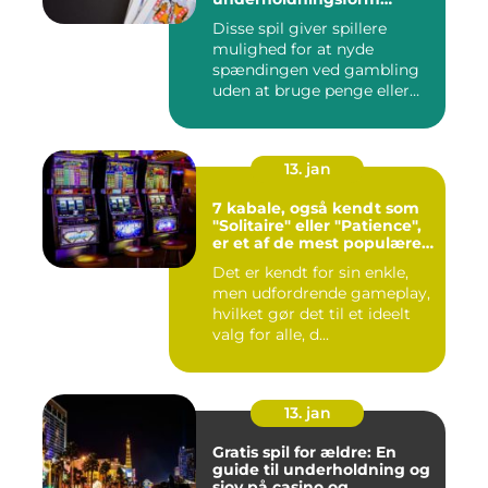
blandt personer, der
Disse spil giver spillere
generelt er interesserede i
mulighed for at nyde
casino spil
spændingen ved gambling
uden at bruge penge eller
spi...
13. jan
7 kabale, også kendt som
"Solitaire" eller "Patience",
er et af de mest populære
kortspil i verden
Det er kendt for sin enkle,
men udfordrende gameplay,
hvilket gør det til et ideelt
valg for alle, d...
13. jan
Gratis spil for ældre: En
guide til underholdning og
sjov på casino og