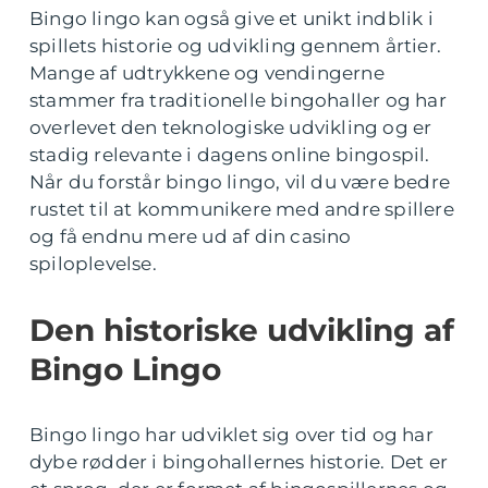
Bingo lingo kan også give et unikt indblik i
spillets historie og udvikling gennem årtier.
Mange af udtrykkene og vendingerne
stammer fra traditionelle bingohaller og har
overlevet den teknologiske udvikling og er
stadig relevante i dagens online bingospil.
Når du forstår bingo lingo, vil du være bedre
rustet til at kommunikere med andre spillere
og få endnu mere ud af din casino
spiloplevelse.
Den historiske udvikling af
Bingo Lingo
Bingo lingo har udviklet sig over tid og har
dybe rødder i bingohallernes historie. Det er