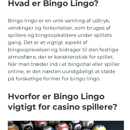
Hvad er Bingo Lingo?
Bingo lingo er en unik samling af udtryk,
vendinger og forkortelser, som bruges af
spillere og bingoopkaldere under spillets
gang. Det er et vigtigt aspekt af
bingooplevelsen og bidrager til den festlige
atmosfære, der er karakteristisk for spillet.
Når man træder ind i et bingohal eller spiller
online, er det næsten uundgåeligt at støde
på forskellige former for bingo lingo.
Hvorfor er Bingo Lingo
vigtigt for casino spillere?