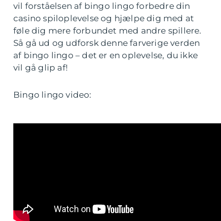
vil forståelsen af bingo lingo forbedre din
casino spiloplevelse og hjælpe dig med at
føle dig mere forbundet med andre spillere.
Så gå ud og udforsk denne farverige verden
af bingo lingo – det er en oplevelse, du ikke
vil gå glip af!
Bingo lingo video: