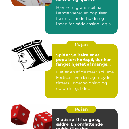
Hjerterfri gratis spil har
længe været en populær
form for underholdning
inden for både casino- og s...
14. jan
Spider Solitaire er et
populært kortspil, der har
fanget hjertet af mange
casino- og spilentusiaster
Det er en af de mest spillede
kortspil i verden og tilbyder
timers underholdning og
udfordring. I de...
14. jan
Gratis spil til unge og
ældre: En omfattende
guide til casino-