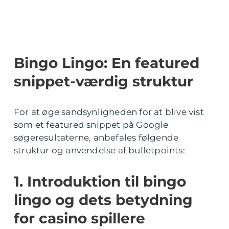
Bingo Lingo: En featured
snippet-værdig struktur
For at øge sandsynligheden for at blive vist
som et featured snippet på Google
søgeresultaterne, anbefales følgende
struktur og anvendelse af bulletpoints:
1. Introduktion til bingo
lingo og dets betydning
for casino spillere