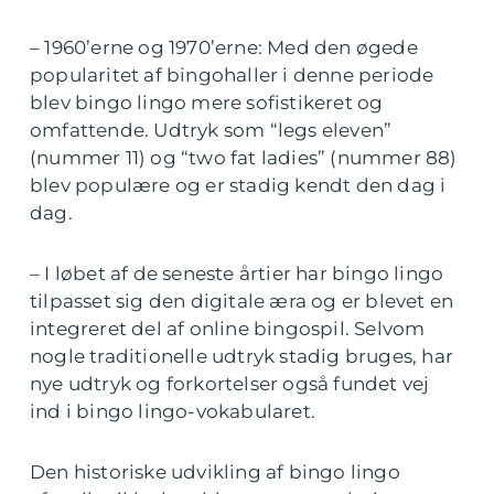
– 1960’erne og 1970’erne: Med den øgede
popularitet af bingohaller i denne periode
blev bingo lingo mere sofistikeret og
omfattende. Udtryk som “legs eleven”
(nummer 11) og “two fat ladies” (nummer 88)
blev populære og er stadig kendt den dag i
dag.
– I løbet af de seneste årtier har bingo lingo
tilpasset sig den digitale æra og er blevet en
integreret del af online bingospil. Selvom
nogle traditionelle udtryk stadig bruges, har
nye udtryk og forkortelser også fundet vej
ind i bingo lingo-vokabularet.
Den historiske udvikling af bingo lingo