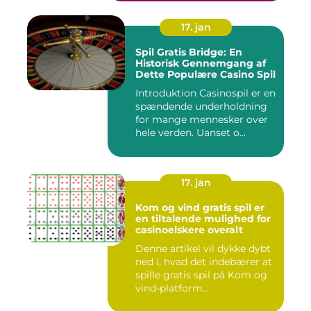
17. jan
Spil Gratis Bridge: En
Historisk Gennemgang af
Dette Populære Casino Spil
Introduktion Casinospil er en
spændende underholdning
for mange mennesker over
hele verden. Uanset o...
17. jan
Kom og vind gratis spil er
en tiltalende mulighed for
casinoelskere overalt
Denne artikel vil dykke dybt
ned i, hvad det indebærer at
spille gratis spil på Kom og
vind-platform...