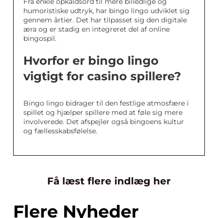
Fra enkle opkaldsord til mere billedlige og
humoristiske udtryk, har bingo lingo udviklet sig
gennem årtier. Det har tilpasset sig den digitale
æra og er stadig en integreret del af online
bingospil.
Hvorfor er bingo lingo
vigtigt for casino spillere?
Bingo lingo bidrager til den festlige atmosfære i
spillet og hjælper spillere med at føle sig mere
involverede. Det afspejler også bingoens kultur
og fællesskabsfølelse.
Få læst flere indlæg her
Flere Nyheder