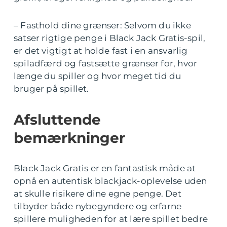
– Fasthold dine grænser: Selvom du ikke
satser rigtige penge i Black Jack Gratis-spil,
er det vigtigt at holde fast i en ansvarlig
spiladfærd og fastsætte grænser for, hvor
længe du spiller og hvor meget tid du
bruger på spillet.
Afsluttende
bemærkninger
Black Jack Gratis er en fantastisk måde at
opnå en autentisk blackjack-oplevelse uden
at skulle risikere dine egne penge. Det
tilbyder både nybegyndere og erfarne
spillere muligheden for at lære spillet bedre