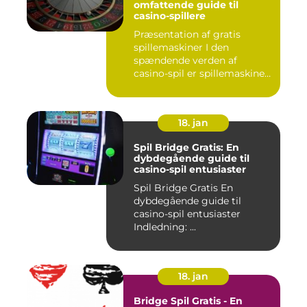
omfattende guide til
casino-spillere
Præsentation af gratis
spillemaskiner I den
spændende verden af
casino-spil er spillemaskiner
et af...
18. jan
Spil Bridge Gratis: En
dybdegående guide til
casino-spil entusiaster
Spil Bridge Gratis En
dybdegående guide til
casino-spil entusiaster
Indledning: ...
18. jan
Bridge Spil Gratis - En