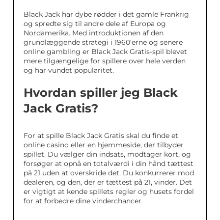
Black Jack har dybe rødder i det gamle Frankrig
og spredte sig til andre dele af Europa og
Nordamerika. Med introduktionen af den
grundlæggende strategi i 1960'erne og senere
online gambling er Black Jack Gratis-spil blevet
mere tilgængelige for spillere over hele verden
og har vundet popularitet.
Hvordan spiller jeg Black
Jack Gratis?
For at spille Black Jack Gratis skal du finde et
online casino eller en hjemmeside, der tilbyder
spillet. Du vælger din indsats, modtager kort, og
forsøger at opnå en totalværdi i din hånd tættest
på 21 uden at overskride det. Du konkurrerer mod
dealeren, og den, der er tættest på 21, vinder. Det
er vigtigt at kende spillets regler og husets fordel
for at forbedre dine vinderchancer.