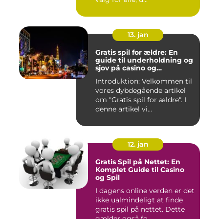
13. jan
Gratis spil for ældre: En
guide til underholdning og
sjov på casino og
spilplatforme
Introduktion: Velkommen til
vores dybdegående artikel
om "Gratis spil for ældre". I
denne artikel vi...
12. jan
Gratis Spil på Nettet: En
Komplet Guide til Casino
og Spil
I dagens online verden er det
ikke ualmindeligt at finde
gratis spil på nettet. Dette
gælder også fo...