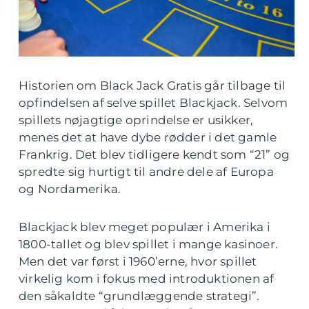
Historien om Black Jack Gratis går tilbage til
opfindelsen af selve spillet Blackjack. Selvom
spillets nøjagtige oprindelse er usikker,
menes det at have dybe rødder i det gamle
Frankrig. Det blev tidligere kendt som “21” og
spredte sig hurtigt til andre dele af Europa
og Nordamerika.
Blackjack blev meget populær i Amerika i
1800-tallet og blev spillet i mange kasinoer.
Men det var først i 1960’erne, hvor spillet
virkelig kom i fokus med introduktionen af
den såkaldte “grundlæggende strategi”.