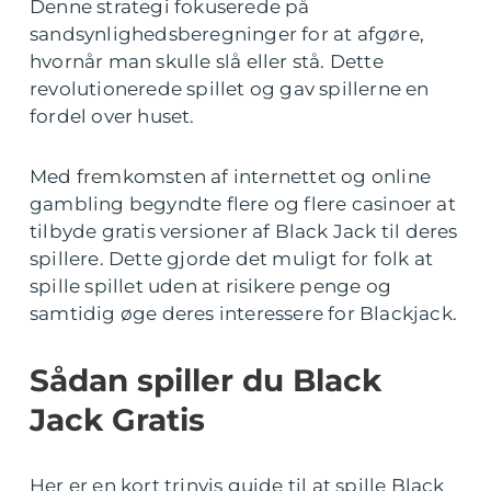
Denne strategi fokuserede på
sandsynlighedsberegninger for at afgøre,
hvornår man skulle slå eller stå. Dette
revolutionerede spillet og gav spillerne en
fordel over huset.
Med fremkomsten af internettet og online
gambling begyndte flere og flere casinoer at
tilbyde gratis versioner af Black Jack til deres
spillere. Dette gjorde det muligt for folk at
spille spillet uden at risikere penge og
samtidig øge deres interessere for Blackjack.
Sådan spiller du Black
Jack Gratis
Her er en kort trinvis guide til at spille Black