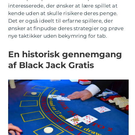
interesserede, der ønsker at lære spillet at
kende uden at skulle risikere deres penge.
Det er også ideelt til erfarne spillere, der
ønsker at finpudse deres strategier og prøve
nye taktikker uden bekymring for tab.
En historisk gennemgang
af Black Jack Gratis