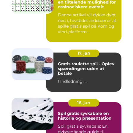
en tiltalende mulighed for
casinoelskere overalt
Denne artikel vil dykke dybt
ned i, hvad det indebærer at
spille gratis spil på Kom og
vind-platform...
17. jan
Gratis roulette spil - Oplev
spændingen uden at
betale
! Indledning: ...
16. jan
Spil gratis syvkabale en
historie og præsentation
Spil gratis syvkabale: En
dybdegående guide til