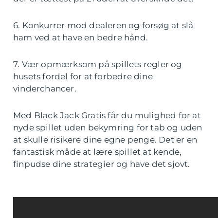
6. Konkurrer mod dealeren og forsøg at slå
ham ved at have en bedre hånd.
7. Vær opmærksom på spillets regler og
husets fordel for at forbedre dine
vinderchancer.
Med Black Jack Gratis får du mulighed for at
nyde spillet uden bekymring for tab og uden
at skulle risikere dine egne penge. Det er en
fantastisk måde at lære spillet at kende,
finpudse dine strategier og have det sjovt.