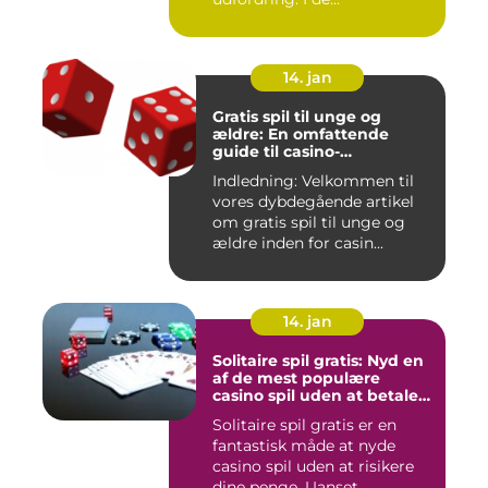
14. jan
Gratis spil til unge og
ældre: En omfattende
guide til casino-
spilentusiaster
Indledning: Velkommen til
vores dybdegående artikel
om gratis spil til unge og
ældre inden for casin...
14. jan
Solitaire spil gratis: Nyd en
af de mest populære
casino spil uden at betale
en krone
Solitaire spil gratis er en
fantastisk måde at nyde
casino spil uden at risikere
dine penge. Uanset ...