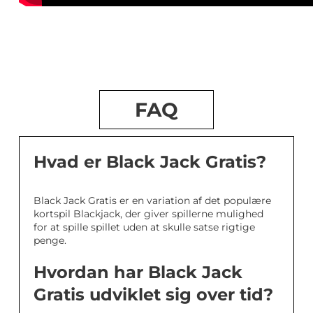
FAQ
Hvad er Black Jack Gratis?
Black Jack Gratis er en variation af det populære
kortspil Blackjack, der giver spillerne mulighed
for at spille spillet uden at skulle satse rigtige
penge.
Hvordan har Black Jack
Gratis udviklet sig over tid?