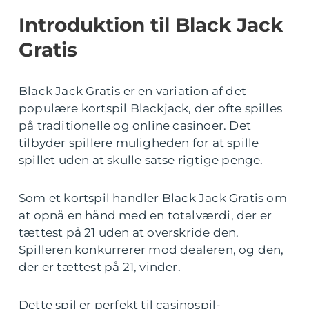
Introduktion til Black Jack
Gratis
Black Jack Gratis er en variation af det
populære kortspil Blackjack, der ofte spilles
på traditionelle og online casinoer. Det
tilbyder spillere muligheden for at spille
spillet uden at skulle satse rigtige penge.
Som et kortspil handler Black Jack Gratis om
at opnå en hånd med en totalværdi, der er
tættest på 21 uden at overskride den.
Spilleren konkurrerer mod dealeren, og den,
der er tættest på 21, vinder.
Dette spil er perfekt til casinospil-