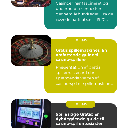
Casinoer har fascineret og
underholdt mennesker
gennem århundreder. Fra de
jazzede natklubber i 1920...
18. jan
Gratis spillemaskiner: En
omfattende guide til
casino-spillere
Præsentation af gratis
spillemaskiner I den
spændende verden af
casino-spil er spillemaskiner
et af...
18. jan
Spil Bridge Gratis: En
dybdegående guide til
casino-spil entusiaster