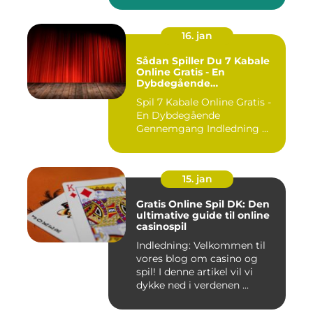
16. jan
Sådan Spiller Du 7 Kabale
Online Gratis - En
Dybdegående
Gennemgang
Spil 7 Kabale Online Gratis -
En Dybdegående
Gennemgang Indledning ...
15. jan
Gratis Online Spil DK: Den
ultimative guide til online
casinospil
Indledning: Velkommen til
vores blog om casino og
spil! I denne artikel vil vi
dykke ned i verdenen ...