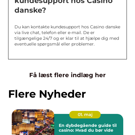
kundesupport hos Casino
danske?
Du kan kontakte kundesupport hos Casino danske
via live chat, telefon eller e-mail. De er
tilgængelige 24/7 og er klar til at hjælpe dig med
eventuelle spørgsmål eller problemer.
Få læst flere indlæg her
Flere Nyheder
01. maj
En dybdegående guide til
casino: Hvad du bør vide