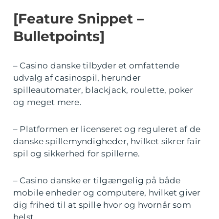
[Feature Snippet –
Bulletpoints]
– Casino danske tilbyder et omfattende
udvalg af casinospil, herunder
spilleautomater, blackjack, roulette, poker
og meget mere.
– Platformen er licenseret og reguleret af de
danske spillemyndigheder, hvilket sikrer fair
spil og sikkerhed for spillerne.
– Casino danske er tilgængelig på både
mobile enheder og computere, hvilket giver
dig frihed til at spille hvor og hvornår som
helst.