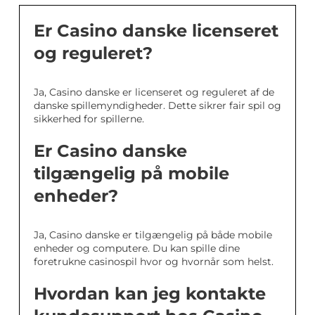
Er Casino danske licenseret
og reguleret?
Ja, Casino danske er licenseret og reguleret af de
danske spillemyndigheder. Dette sikrer fair spil og
sikkerhed for spillerne.
Er Casino danske
tilgængelig på mobile
enheder?
Ja, Casino danske er tilgængelig på både mobile
enheder og computere. Du kan spille dine
foretrukne casinospil hvor og hvornår som helst.
Hvordan kan jeg kontakte