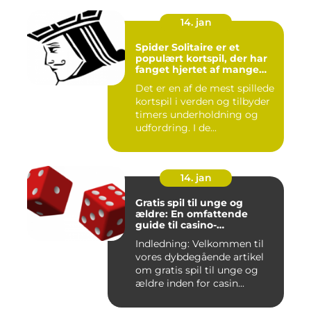
14. jan
Spider Solitaire er et
populært kortspil, der har
fanget hjertet af mange
casino- og spilentusiaster
Det er en af de mest spillede
kortspil i verden og tilbyder
timers underholdning og
udfordring. I de...
14. jan
Gratis spil til unge og
ældre: En omfattende
guide til casino-
spilentusiaster
Indledning: Velkommen til
vores dybdegående artikel
om gratis spil til unge og
ældre inden for casin...