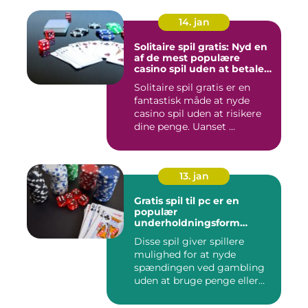
14. jan
Solitaire spil gratis: Nyd en
af de mest populære
casino spil uden at betale
en krone
Solitaire spil gratis er en
fantastisk måde at nyde
casino spil uden at risikere
dine penge. Uanset ...
13. jan
Gratis spil til pc er en
populær
underholdningsform
blandt personer, der
Disse spil giver spillere
generelt er interesserede i
mulighed for at nyde
casino spil
spændingen ved gambling
uden at bruge penge eller
spi...