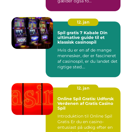
gælder også fo...
12. jan
Spil gratis 7 Kabale Din
ultimative guide til et
klassisk casinospil
Hvis du er en af de mange
mennesker, der er fascineret
af casinospil, er du landet det
rigtige sted....
12. jan
Online Spil Gratis: Udforsk
Verdenen af Gratis Casino
Spil
Introduktion til Online Spil
Gratis Er du en casino-
entusiast på udkig efter en