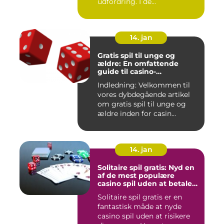
udfordring. I de...
14. jan
Gratis spil til unge og
ældre: En omfattende
guide til casino-
spilentusiaster
Indledning: Velkommen til
vores dybdegående artikel
om gratis spil til unge og
ældre inden for casin...
14. jan
Solitaire spil gratis: Nyd en
af de mest populære
casino spil uden at betale
en krone
Solitaire spil gratis er en
fantastisk måde at nyde
casino spil uden at risikere