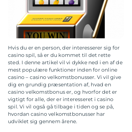
Hvis du er en person, der interesserer sig for
casino spil, så er du kommet til det rette
sted. I denne artikel vil vi dykke ned i en af de
mest populære funktioner inden for online
casino – casino velkomstbonusser. Vi vil give
dig en grundig præsentation af, hvad en
casino velkomstbonus er, og hvorfor det er
vigtigt for alle, der er interesseret i casino
spil. Vi vil også gå tilbage i tiden og se på,
hvordan casino velkomstbonusser har
udviklet sig gennem årene.