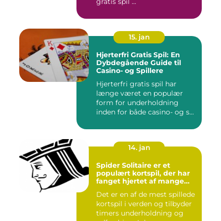
gratis spil ...
15. jan
Hjerterfri Gratis Spil: En
Dybdegående Guide til
Casino- og Spillere
Hjerterfri gratis spil har
længe været en populær
form for underholdning
inden for både casino- og s...
14. jan
Spider Solitaire er et
populært kortspil, der har
fanget hjertet af mange
casino- og spilentusiaster
Det er en af de mest spillede
kortspil i verden og tilbyder
timers underholdning og