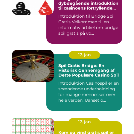
dybdegående introduktion
til casinoens fortryllende
brospil
Introduktion til Bridge Spil
Gratis Velkommen til en
informativ artikel om bridge
spil gratis på vo...
17. jan
Spil Gratis Bridge: En
Historisk Gennemgang af
Dette Populære Casino Spil
Introduktion Casinospil er en
spændende underholdning
for mange mennesker over
hele verden. Uanset o...
17. jan
Kom og vind gratis spil er