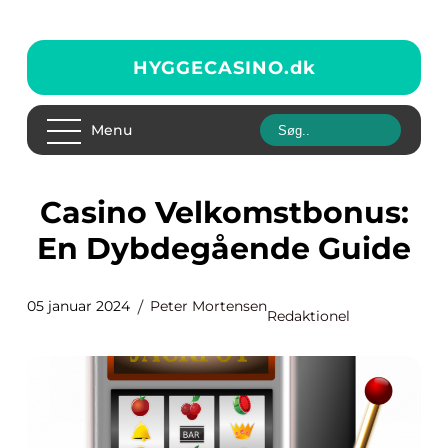
HYGGECASINO.
dk
Menu
Casino Velkomstbonus:
En Dybdegående Guide
05 januar 2024
Peter Mortensen
Redaktionel