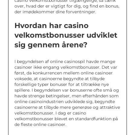
casino velkomstbonusser tilgængelige, så tænk
over, hvad der er vigtigt for dig, og find en bonus,
der imødekommer dine forventninger.
Hvordan har casino
velkomstbonusser udviklet
sig gennem årene?
I begyndelsen af online casinospil havde mange
casinoer ikke engang velkomstbonusser. Det var
først, da konkurrencen mellem online casinoer
voksede, at casinoerne begyndte at tilbyde
forskellige typer bonuser for at tiltrække nye
spillere. I begyndelsen var bonuserne ofte små og
havde strenge betingelser, men efterhånden som
online casinoindustrien udviklede sig, begyndte
casinoerne at tilbyde mere generøse og attraktive
velkomstbonusser. I dag er casino
velkomstbonusser blevet en standardfunktion på
de fleste online casinoer.