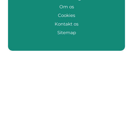
Om os
Cookies
Kontakt os
Sitemap