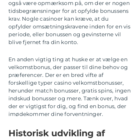
også være opmærksom på, om der er nogen
tidsbegrænsninger for at opfylde bonussens
krav. Nogle casinoer kan kræve, at du
opfylder omsætningskravene inden for en vis
periode, eller bonussen og gevinsterne vil
blive fjernet fra din konto.
En anden vigtig ting at huske er at vælge en
velkomstbonus, der passer til dine behov og
præferencer. Der er en bred vifte af
forskellige typer casino velkomstbonusser,
herunder match bonusser, gratis spins, ingen
indskud bonusser og mere. Tænk over, hvad
der er vigtigst for dig, og find en bonus, der
imødekommer dine forventninger.
Historisk udvikling af