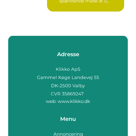
spændende måde at u...
Adresse
web:
www.klikko.dk
Menu
Annoncering