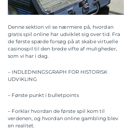
Denne sektion vil se nærmere på, hvordan
gratis spil online har udviklet sig over tid. Fra
de første spæde forsøg på at skabe virtuelle
casinospil til den brede vifte af muligheder,
som vi har i dag.
– INDLEDNINGSGRAPH FOR HISTORISK
UDVIKLING
– Første punkt i bulletpoints
– Forklar hvordan de første spil kom til
verdenen, og hvordan online gambling blev
en realitet.