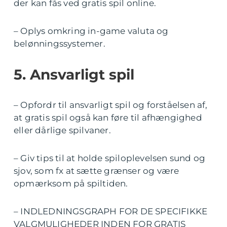
der kan fås ved gratis spil online.
– Oplys omkring in-game valuta og
belønningssystemer.
5. Ansvarligt spil
– Opfordr til ansvarligt spil og forståelsen af,
at gratis spil også kan føre til afhængighed
eller dårlige spilvaner.
– Giv tips til at holde spiloplevelsen sund og
sjov, som fx at sætte grænser og være
opmærksom på spiltiden.
– INDLEDNINGSGRAPH FOR DE SPECIFIKKE
VALGMULIGHEDER INDEN FOR GRATIS