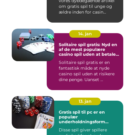
vores dybdegående artikel
om gratis spil til unge og
ældre inden for casin...
14. jan
Solitaire spil gratis: Nyd en
af de mest populære
casino spil uden at betale
en krone
Solitaire spil gratis er en
fantastisk måde at nyde
casino spil uden at risikere
dine penge. Uanset ...
13. jan
Gratis spil til pc er en
populær
underholdningsform
blandt personer, der
Disse spil giver spillere
generelt er interesserede i