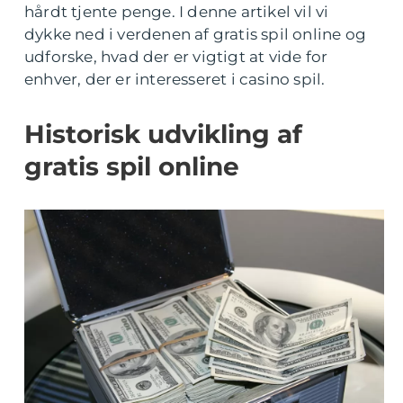
hårdt tjente penge. I denne artikel vil vi
dykke ned i verdenen af gratis spil online og
udforske, hvad der er vigtigt at vide for
enhver, der er interesseret i casino spil.
Historisk udvikling af
gratis spil online