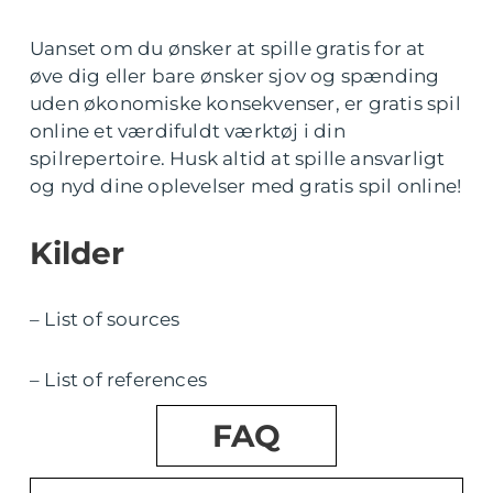
Uanset om du ønsker at spille gratis for at
øve dig eller bare ønsker sjov og spænding
uden økonomiske konsekvenser, er gratis spil
online et værdifuldt værktøj i din
spilrepertoire. Husk altid at spille ansvarligt
og nyd dine oplevelser med gratis spil online!
Kilder
– List of sources
– List of references
FAQ