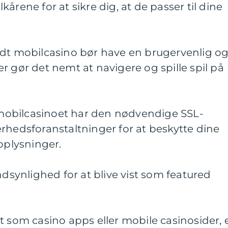
årene for at sikre dig, at de passer til dine
odt mobilcasino bør have en brugervenlig o
r gør det nemt at navigere og spille spil på
t mobilcasinoet har den nødvendige SSL-
rhedsforanstaltninger for at beskytte dine
 oplysninger.
ndsynlighed for at blive vist som featured
t som casino apps eller mobile casinosider, 