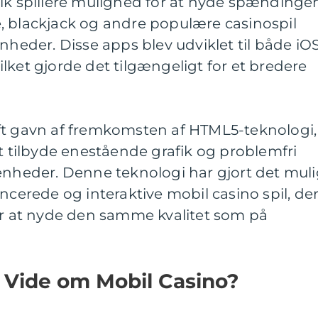
fik spillere mulighed for at nyde spændinge
tte, blackjack og andre populære casinospil
nheder. Disse apps blev udviklet til både iO
lket gjorde det tilgængeligt for et bredere
ft gavn af fremkomsten af HTML5-teknologi,
at tilbyde enestående grafik og problemfri
enheder. Denne teknologi har gjort det muli
ncerede og interaktive mobil casino spil, de
for at nyde den samme kvalitet som på
t Vide om Mobil Casino?