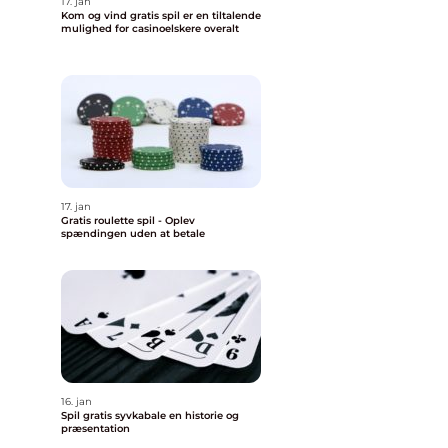
17. jan
Kom og vind gratis spil er en tiltalende
mulighed for casinoelskere overalt
17. jan
Gratis roulette spil - Oplev
spændingen uden at betale
16. jan
Spil gratis syvkabale en historie og
præsentation