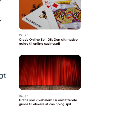
n
S
15. jan
Gratis Online Spil DK: Den ultimative
guide til online casinospil
gt
r
15. jan
Gratis spil 7 kabalen: En omfattende
guide til elskere af casino og spil