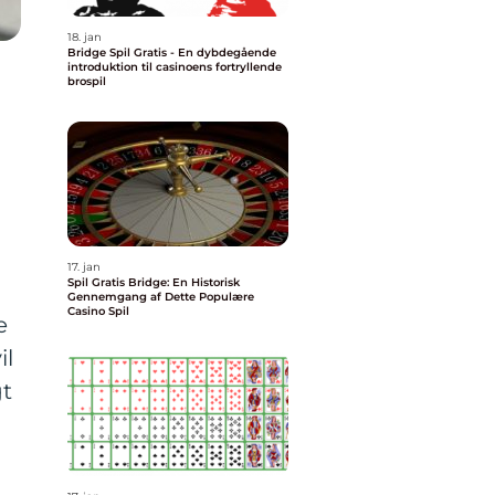
18. jan
Bridge Spil Gratis - En dybdegående
introduktion til casinoens fortryllende
brospil
17. jan
Spil Gratis Bridge: En Historisk
Gennemgang af Dette Populære
Casino Spil
e
il
gt