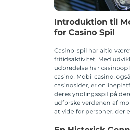
Introduktion til 
for Casino Spil
Casino-spil har altid væ
fritidsaktivitet. Med udvi
udbredelse har casinoop
casino. Mobil casino, ogs
casinosider, er onlineplat
deres yndlingsspil på dere
udforske verdenen af mobil
at vide for personer, der e
En Historisk Gen