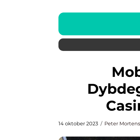
Mobil Casino: En
Dybdeg
Casi
14 oktober 2023
Peter Morten