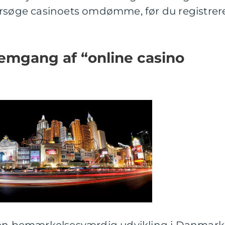
ersøge casinoets omdømme, før du registrer
emgang af “online casino
 en bemærkelsesværdig udvikling i Danmark 