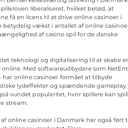
pilleloven liberaliseret, hvilket betød, at
 få en licens til at drive online casinoer i
betydelig vækst i antallet af online casinoer
gængelighed af casino spil for de danske
et teknologi og digitalisering til at skabe e
e online. Med softwareudbydere som NetEnt
har online casinoer formået at tilbyde
istiske lydeffekter og spændende gameplay.
gså vundet popularitet, hvor spillere kan spil
ve stream.
af online casinoer i Danmark har også ført ti