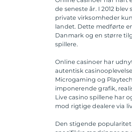
de seneste år. I 2012 blev s
private virksomheder kunne
landet. Dette medførte en 
Danmark og en større til
spillere.
Online casinoer har udnytt
autentisk casinooplevels
Microgaming og Playtech 
imponerende grafik, real
Live casino spillene har o
mod rigtige dealere via li
Den stigende popularitet 