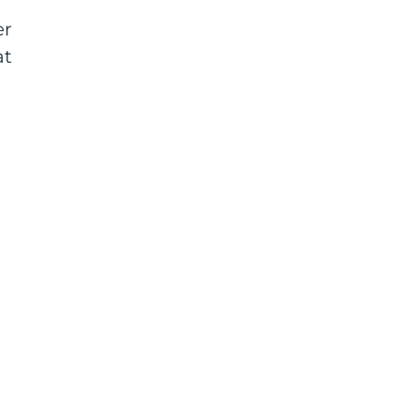
er
at