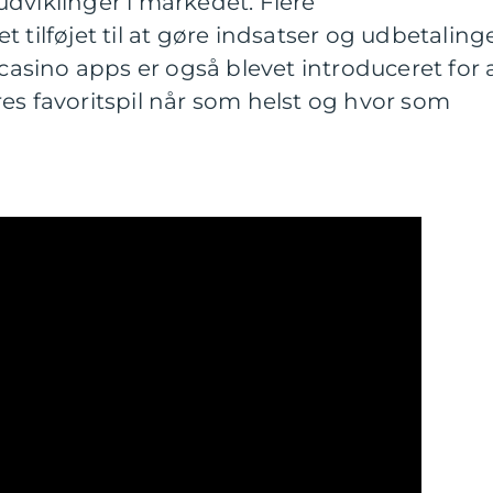
dviklinger i markedet. Flere
 tilføjet til at gøre indsatser og udbetaling
sino apps er også blevet introduceret for 
deres favoritspil når som helst og hvor som