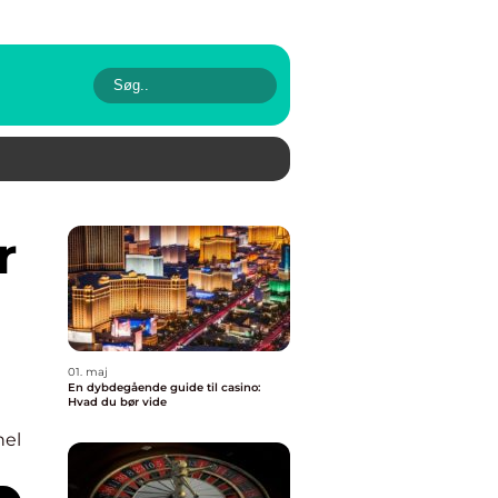
01. maj
En dybdegående guide til casino:
Hvad du bør vide
nel