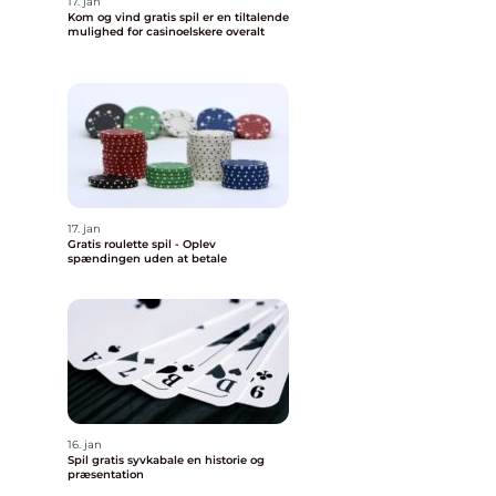
17. jan
Kom og vind gratis spil er en tiltalende
mulighed for casinoelskere overalt
17. jan
Gratis roulette spil - Oplev
spændingen uden at betale
16. jan
Spil gratis syvkabale en historie og
præsentation