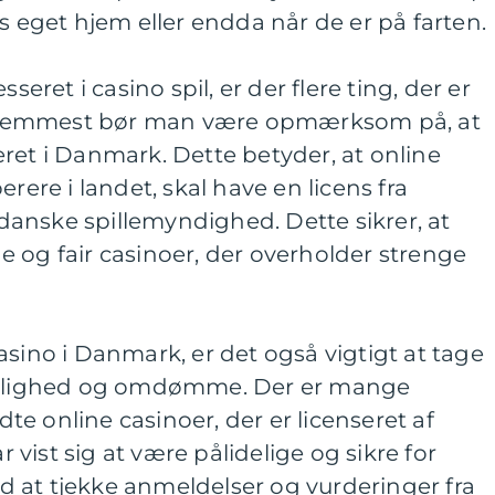
s eget hjem eller endda når de er på farten.
seret i casino spil, er der flere ting, der er
g fremmest bør man være opmærksom på, at
ret i Danmark. Dette betyder, at online
erere i landet, skal have en licens fra
anske spillemyndighed. Dette sikrer, at
ige og fair casinoer, der overholder strenge
asino i Danmark, er det også vigtigt at tage
idelighed og omdømme. Der er mange
e online casinoer, der er licenseret af
vist sig at være pålidelige og sikre for
tid at tjekke anmeldelser og vurderinger fra