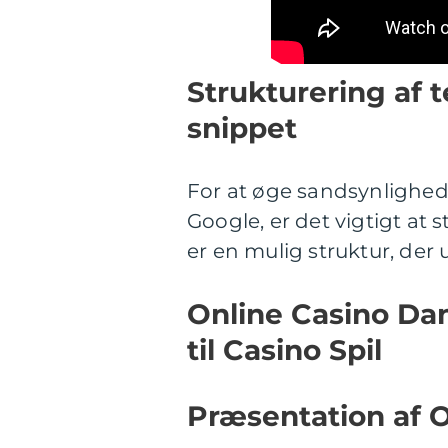
Strukturering af 
snippet
For at øge sandsynlighede
Google, er det vigtigt at
er en mulig struktur, der 
Online Casino D
til Casino Spil
Præsentation af 