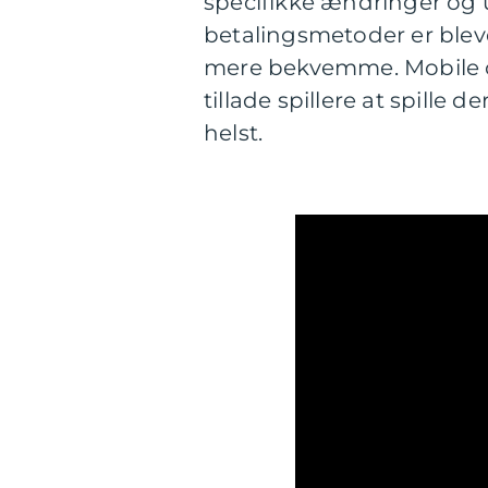
specifikke ændringer og u
betalingsmetoder er blevet
mere bekvemme. Mobile ca
tillade spillere at spille 
helst.